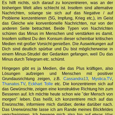
Es hilft nichts, sich darauf zu konzentrieren, was an der
bisherigen Welt alles schlecht ist. Insofern sind alternative
Nachrichten, solange sie sich auf das Negative / auf
Probleme konzentrieren (5G, Impfung, Krieg etc.), im Geist
das Gleiche wie konventionelle Nachrichten, nur von der
anderen Seite betrachtet. Beide Typen von Nachrichten
schüren das Minus im Menschen und verstärken es damit.
Insofern solltest Du den Konsum dieser scheinbar kritischen
Medien mit großer Vorsicht genießen. Die Auswirkungen auf
Dich sind deutlich spürbar und Du bist möglicherweise in
einem Minus-Strudel der Gedanken gefangen, weil Du das
Minus durch Telegram etc. schürst.
Hingegen gibt es ja Medien, die das Plus kräftigen, also
Lösungen aufzeigen und Menschen mit positiver
Grundausrichtung zeigen, z.B.
Cassandra13
,
Mystica.TV
,
Thanatos.TV
,
Eckhart Tolle
etc. Die konzentrieren sich auf
das Gewünschte, zeigen eine konstruktive Richtung hin zum
Besseren auf. Ich möchte heute schon wie "der Mensch von
morgen" leben. Das heißt, ich konzentriere mich auf das
Erwünschte, informiere mich darüber, denke darüber nach.
Das Unerwünschte lasse ich am Rande meines Blickfeldes
verschwimmen. Ich bewege mich also hin auf etwas (das