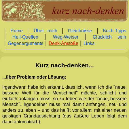
│
Home
│
Über mich
│
Gleichnisse
│
Buch‑Tipps
│
Heil‑Quellen
│
Weg‑Weiser
│
Glücklich sein
│
Gegenargumente
│
Denk‑Anstöße
│
Links
Kurz nach-denken...
...über Problem oder Lösung:
Irgendwann habe ich erkannt, dass ich, wenn ich die "neue,
bessere Welt für die Menschheit" möchte, schlicht und
einfach anfangen muss, so zu leben wie der "neue, bessere
Mensch". Irgendeiner muss mal damit anfangen, neu und
anders zu leben – und das heißt vor allem: mit einer neuen
geistigen Grundausrichtung (das äußere Leben folgt dem
dann automatisch).